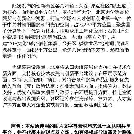
此次发布的创新街区各具特色：海淀“原点社区”以五道口
为核心，面积约3平方公里，依托清华大学、北京大学等高校
院所与创新企业资源，打造“全球AI人才创新创业第一站”；位
于中关村朝阳园的朝阳光智空间，占地2.67平方公里，聚焦量
子计算等下一代算力技术，推动成果工程化应用；石景山“文
化智境”以首钢园北区等为载体，占地0.4平方公里，构
建“AI+文化”融合创新集群；经开区“模数世界”地处通明湖环
湖科技带，面积2平方公里，聚焦具身智能等方向，形成智能
制造一体化闭环。
为保障建设质量，北京将从四大维度强化支持：在技术创
新方面，支持核心技术攻关与创新平台建设；在应用示范方
面，扶持“人工智能+”项目，对符合条件的新产品新服务优先
纳入首台（套）政策认定；在要素保障方面，提供算力、数据
支持，优先布局重大项目与政策；在环境提升方面，推进空间
改造与基础设施升级。各区还将在住房保障、算力券、人才落
户等方面加大对企业的扶持力度，全面激活创新生态。
声明：本站所使用的图片文字等素材均来源于互联网共享
平台，并不代表本站观点及立场，如有侵权或异议请及时联系