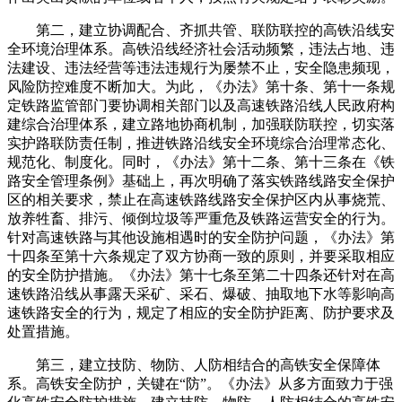
第二，建立协调配合、齐抓共管、联防联控的高铁沿线安
全环境治理体系。高铁沿线经济社会活动频繁，违法占地、违
法建设、违法经营等违法违规行为屡禁不止，安全隐患频现，
风险防控难度不断加大。为此，《办法》第十条、第十一条规
定铁路监管部门要协调相关部门以及高速铁路沿线人民政府构
建综合治理体系，建立路地协商机制，加强联防联控，切实落
实护路联防责任制，推进铁路沿线安全环境综合治理常态化、
规范化、制度化。同时，《办法》第十二条、第十三条在《铁
路安全管理条例》基础上，再次明确了落实铁路线路安全保护
区的相关要求，禁止在高速铁路线路安全保护区内从事烧荒、
放养牲畜、排污、倾倒垃圾等严重危及铁路运营安全的行为。
针对高速铁路与其他设施相遇时的安全防护问题，《办法》第
十四条至第十六条规定了双方协商一致的原则，并要采取相应
的安全防护措施。《办法》第十七条至第二十四条还针对在高
速铁路沿线从事露天采矿、采石、爆破、抽取地下水等影响高
速铁路安全的行为，规定了相应的安全防护距离、防护要求及
处置措施。
第三，建立技防、物防、人防相结合的高铁安全保障体
系。高铁安全防护，关键在“防”。《办法》从多方面致力于强