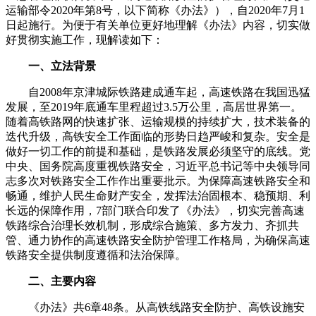
运输部令2020年第8号，以下简称《办法》），自2020年7月1
日起施行。为便于有关单位更好地理解《办法》内容，切实做
好贯彻实施工作，现解读如下：
一、立法背景
自2008年京津城际铁路建成通车起，高速铁路在我国迅猛
发展，至2019年底通车里程超过3.5万公里，高居世界第一。
随着高铁路网的快速扩张、运输规模的持续扩大，技术装备的
迭代升级，高铁安全工作面临的形势日趋严峻和复杂。安全是
做好一切工作的前提和基础，是铁路发展必须坚守的底线。党
中央、国务院高度重视铁路安全，习近平总书记等中央领导同
志多次对铁路安全工作作出重要批示。为保障高速铁路安全和
畅通，维护人民生命财产安全，发挥法治固根本、稳预期、利
长远的保障作用，7部门联合印发了《办法》，切实完善高速
铁路综合治理长效机制，形成综合施策、多方发力、齐抓共
管、通力协作的高速铁路安全防护管理工作格局，为确保高速
铁路安全提供制度遵循和法治保障。
二、主要内容
《办法》共6章48条。从高铁线路安全防护、高铁设施安