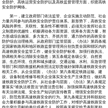
全防护、高铁运营安全防护以及高铁监督管理方面，织密高铁
安全防护网络。
第一，建立政府部门依法监管、企业实施主动防范、社会
力量共同参与的高铁安全防护责任体系。新形势下，高铁安全
风险跨界性、关联性、复杂性不断增强，必须充分发挥社会主
义制度的优越性，积极调动各方面资源、统筹各方面力量，努
力形成综合施策、多方发力、齐抓共管、通力协作的高铁安全
防护综合治理格局。从政府部门监管层面，《办法》第四条规
定国家铁路局和地区铁路监督管理局分别负责全国和辖区内的
高速铁路安全监管工作，健全安全防护标准、加强行政执法、
协调相关单位消除安全隐患；第五条规定各级公安、自然资
源、生态环境、住房和城乡建设、交通运输、水利、应急管理
等部门和消防救援机构依照法定职责做好保障高速铁路安全的
相关工作。从企业层面，《办法》第六条规定铁路运输、建
设、设备制造维修等相关企业落实安全生产主体责任，做好高
速铁路安全防护工作。从社会参与层面，《办法》第八条规定
要落实“谁执法谁普法”的普法责任制，加强保障高速铁路安全
有关法律法规、安全生产知识的宣传教育，增强安全防护意
识，防范危害高速铁路安全的行为。第九条规定支持和鼓励社
会力量积极参与高速铁路安全防护工作，对维护高速铁路安全
作出突出贡献的单位或者个人，按照有关规定给予表彰奖励。